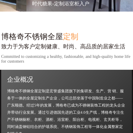
时代糖果-定制浴室柜入户
博格奇不锈钢全屋
定制
致力于为客户定制健康、时尚、高品质的居家生活
Committed to customizing a healthy, fashionable, and high-quality home life
for customers
企业概况
博格奇不锈钢全屋定制是宏誉盛集团旗下的集研发、生产、营 销、服
务于一体的全屋定制生产企业，公司总部坐落于中国制造业之都——
广东顺德。经过5年的发展，博格奇已成为不锈钢装饰工程的龙头企业
并带动行业发展。通过引进德国先进的工业4.0生产线，博格奇专注生
产不锈钢橱柜、衣柜、酒柜、浴室柜、阳台柜、电视柜、玄关柜等，
同时涵盖钢铝结合的护墙系统、不锈钢装饰工程等一体化金属整家定