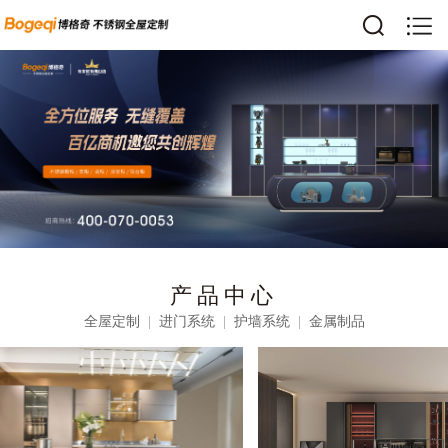
05
04
产品中心
全屋定制
|
进门系统
|
护墙系统
|
金属制品