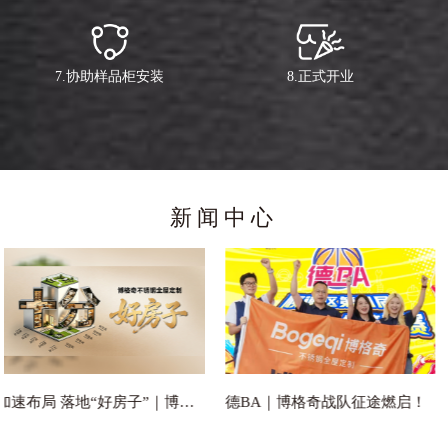
7.协助样品柜安装
8.正式开业
新闻中心
博格奇率先定义不锈钢定制赛道“好房子”标准
加速布局 落地“好房子”｜博格奇全国门店巡礼