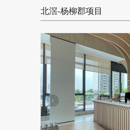
北滘-杨柳郡项目