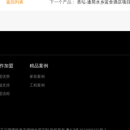
返回列表
下一个产品：
杏坛-逢简水乡蓝舍酒店项
作加盟
精品案例
盟优势
家装案例
端支持
工程案例
盟流程
能科技有限公司旗下品牌博格奇不锈钢全屋定制 版权所有
粤ICP备2023006332号-5