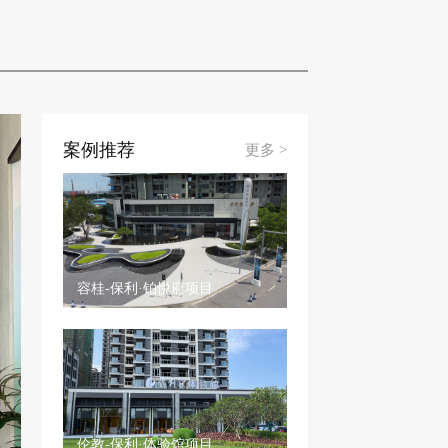
案例推荐
更多 >
容桂-保利·铂悦府项目
伦教-保利·体验馆项目