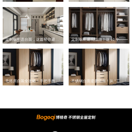
定制橱柜选台面，这篇帮你避坑又省钱！​
定制橱柜避坑指南！这 10 个细节不注意，入住就后悔！
毛坯房自装全攻略！手把手教你从 “空壳子” 到理想家​
不锈钢台面逆袭指南！从 “工业风” 到 “高颜值” 就靠这几招​