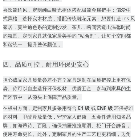
喜欢简约风，定制纯白哑光柜体搭配极简金属把手；偏爱中
式风格，选择实木材质，搭配传统雕花元素；想要打造
ins 风
家居，莫兰迪色系的定制沙发、茶几，瞬间营造出温馨时尚
的氛围。定制家具就像家居美学的 “粘合剂”，让每个空间都
和谐统一，提升整体颜值 。
四、品质可控，耐用环保更安心
担心成品家具质量参差不齐？家具定制在品质把控上更有优
势。你可以自主选择环保板材、优质五金，参与到家具的生
产环节中，从源头上保障产品质量。
在板材方面，定制家具多采用符合
E1 级
或
ENF 级
环保标准
的材料，甲醛释放量低，守护家人健康；五金件选用知名品
牌，如海蒂诗、百隆，确保抽屉推拉顺滑、柜门开合静音，
使用寿命更长。此外，定制家具的生产工艺也更精细，边角